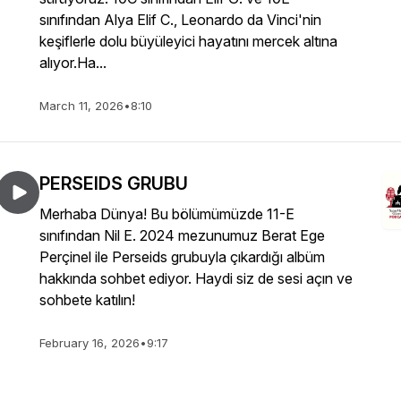
sınıfından Alya Elif C., Leonardo da Vinci'nin
keşiflerle dolu büyüleyici hayatını mercek altına
alıyor.Ha...
March 11, 2026
•
8:10
PERSEIDS GRUBU
Merhaba Dünya! Bu bölümümüzde 11-E
sınıfından Nil E. 2024 mezunumuz Berat Ege
Perçinel ile Perseids grubuyla çıkardığı albüm
hakkında sohbet ediyor. Haydi siz de sesi açın ve
sohbete katılın!
February 16, 2026
•
9:17