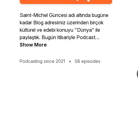
Saint-Michel Güncesi adı altında bugüne
kadar Blog adresimiz üzerinden birçok
kültürel ve edebi konuyu "Dünya" ile
paylaştık. Bugün itibariyle Podcast
yayınları ile sesli içeriklerimizi de
Show More
paylaşmaya başlıyoruz. Merhaba Dünya!
Podcasting since 2021
•
58 episodes