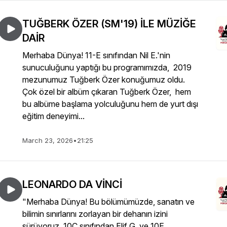
TUĞBERK ÖZER (SM'19) İLE MÜZİĞE
DAİR
Merhaba Dünya! 11-E sınıfından Nil E.'nin
sunuculuğunu yaptığı bu programımızda, 2019
mezunumuz Tuğberk Özer konuğumuz oldu.
Çok özel bir albüm çıkaran Tuğberk Özer, hem
bu albüme başlama yolculuğunu hem de yurt dışı
eğitim deneyimi...
March 23, 2026
•
21:25
LEONARDO DA VİNCİ
"Merhaba Dünya! Bu bölümümüzde, sanatın ve
bilimin sınırlarını zorlayan bir dehanın izini
sürüyoruz. 10C sınıfından Elif G. ve 10E